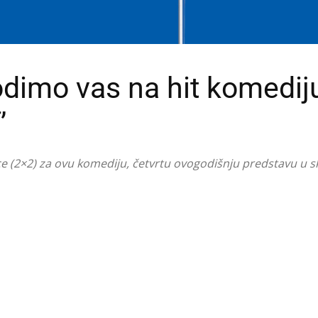
imo vas na hit komedij
’
ice (2×2) za ovu komediju, četvrtu ovogodišnju predstavu u s