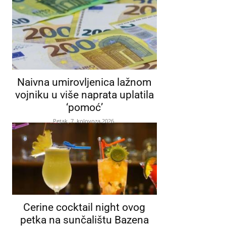
Naivna umirovljenica lažnom
vojniku u više naprata uplatila
‘pomoć’
Petak, 7. kolovoza 2026.
Cerine cocktail night ovog
petka na sunčalištu Bazena