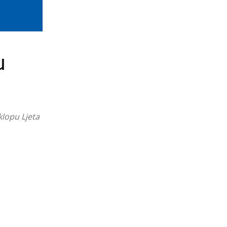
u
klopu Ljeta