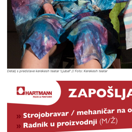
Detalj s predstave kerekesh teatar 'Ljubaf' // Foto: Kerekesh teatar