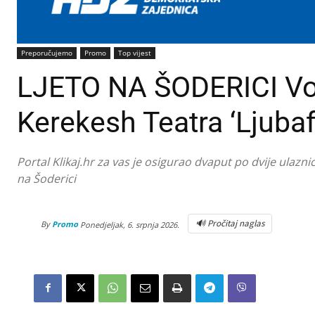
Preporučujemo
Promo
Top vijest
LJETO NA ŠODERICI Vod
Kerekesh Teatra ‘Ljubaf
Portal Klikaj.hr za vas je osigurao dvaput po dvije ulazn
na Šoderici
🔊 Pročitaj naglas
By
Promo
Ponedjeljak, 6. srpnja 2026.