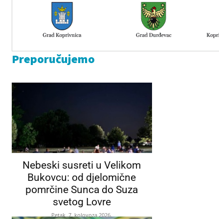
Preporučujemo
Nebeski susreti u Velikom
Bukovcu: od djelomične
pomrčine Sunca do Suza
svetog Lovre
Petak, 7. kolovoza 2026.