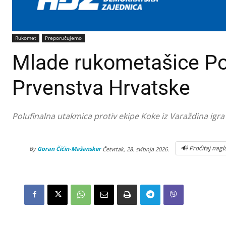
Rukomet
Preporučujemo
Mlade rukometašice Po
Prvenstva Hrvatske
Polufinalna utakmica protiv ekipe Koke iz Varaždina igra
🔊 Pročitaj nagl
By
Goran Čičin-Mašansker
Četvrtak, 28. svibnja 2026.