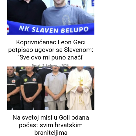
Koprivničanac Leon Geci
potpisao ugovor sa Slavenom:
‘Sve ovo mi puno znači’
Petak, 7. kolovoza 2026.
Na svetoj misi u Goli odana
počast svim hrvatskim
braniteljima