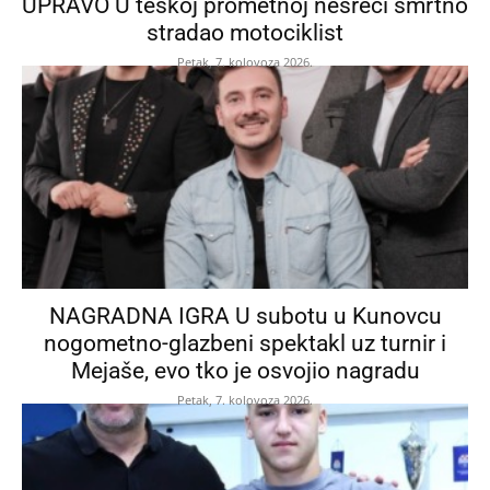
UPRAVO U teškoj prometnoj nesreći smrtno
stradao motociklist
Petak, 7. kolovoza 2026.
NAGRADNA IGRA U subotu u Kunovcu
nogometno-glazbeni spektakl uz turnir i
Mejaše, evo tko je osvojio nagradu
Petak, 7. kolovoza 2026.