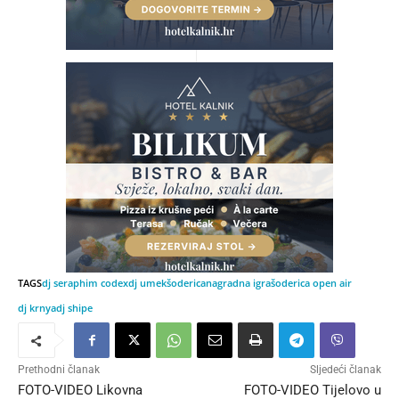
TAGS
dj seraphim codex
dj umek
šoderica
nagradna igra
šoderica open air
dj krnya
dj shipe
Prethodni članak
Sljedeći članak
FOTO-VIDEO Likovna
FOTO-VIDEO Tijelovo u