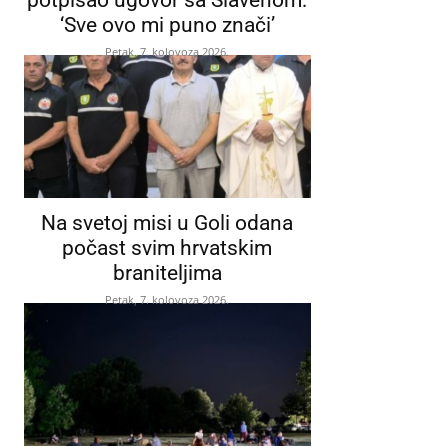
‘Sve ovo mi puno znači’
Petak, 7. kolovoza 2026.
Na svetoj misi u Goli odana
počast svim hrvatskim
braniteljima
Petak, 7. kolovoza 2026.