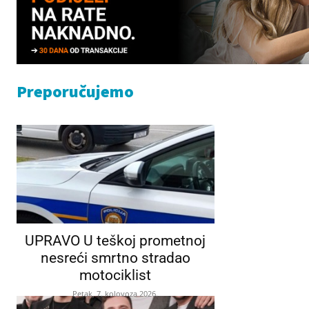
Preporučujemo
UPRAVO U teškoj prometnoj
nesreći smrtno stradao
motociklist
Petak, 7. kolovoza 2026.