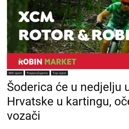
MIX sport
Preporučujemo
Top vijest
Šoderica će u nedjelju 
Hrvatske u kartingu, oč
vozači