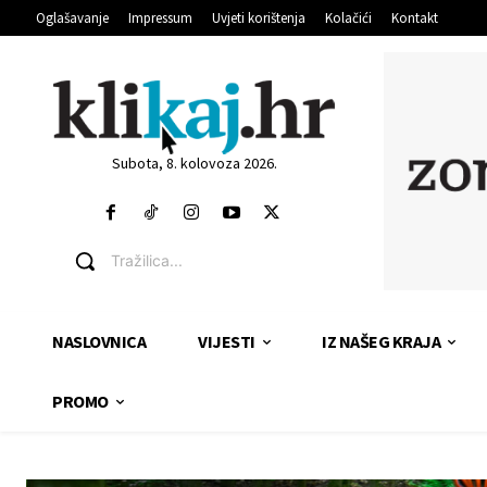
Oglašavanje
Impressum
Uvjeti korištenja
Kolačići
Kontakt
Subota, 8. kolovoza 2026.
Tražilica...
NASLOVNICA
VIJESTI
IZ NAŠEG KRAJA
PROMO