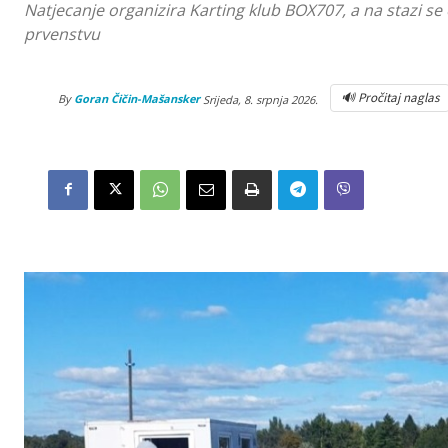
Natjecanje organizira Karting klub BOX707, a na stazi se 
prvenstvu
🔊 Pročitaj naglas
By
Goran Čičin-Mašansker
Srijeda, 8. srpnja 2026.