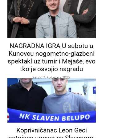
NAGRADNA IGRA U subotu u
Kunovcu nogometno-glazbeni
spektakl uz turnir i Mejaše, evo
tko je osvojio nagradu
Petak, 7. kolovoza 2026.
Koprivničanac Leon Geci
potpisao ugovor sa Slavenom: