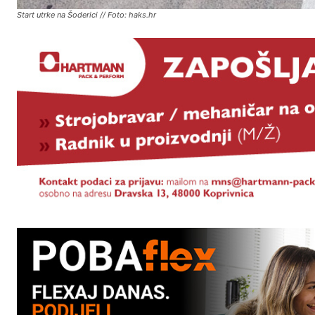
Start utrke na Šoderici // Foto: haks.hr