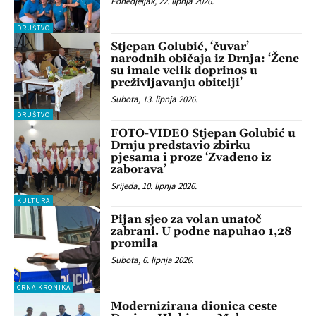
Ponedjeljak, 22. lipnja 2026.
DRUŠTVO
Stjepan Golubić, ‘čuvar’
narodnih običaja iz Drnja: ‘Žene
su imale velik doprinos u
preživljavanju obitelji’
Subota, 13. lipnja 2026.
DRUŠTVO
FOTO-VIDEO Stjepan Golubić u
Drnju predstavio zbirku
pjesama i proze ‘Zvađeno iz
zaborava’
Srijeda, 10. lipnja 2026.
KULTURA
Pijan sjeo za volan unatoč
zabrani. U podne napuhao 1,28
promila
Subota, 6. lipnja 2026.
CRNA KRONIKA
Modernizirana dionica ceste