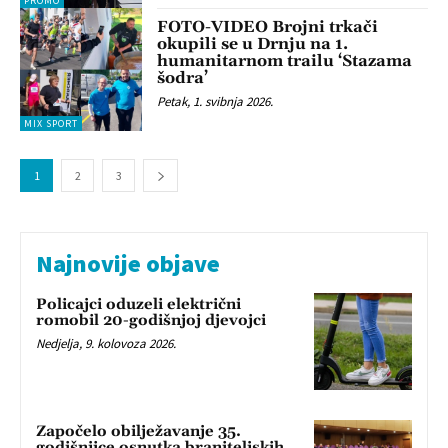
PROMO
FOTO-VIDEO Brojni trkači
okupili se u Drnju na 1.
humanitarnom trailu ‘Stazama
šodra’
Petak, 1. svibnja 2026.
MIX SPORT
1
2
3
Najnovije objave
Policajci oduzeli električni
romobil 20-godišnjoj djevojci
Nedjelja, 9. kolovoza 2026.
Započelo obilježavanje 35.
godišnjice osnutka braniteljskih