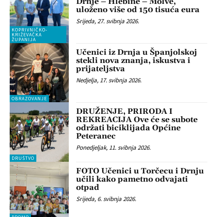
Drnje – Hlebine – Molve,
uloženo više od 150 tisuća eura
Srijeda, 27. svibnja 2026.
KOPRIVNIČKO-
KRIŽEVAČKA
ŽUPANIJA
Učenici iz Drnja u Španjolskoj
stekli nova znanja, iskustva i
prijateljstva
Nedjelja, 17. svibnja 2026.
OBRAZOVANJE
DRUŽENJE, PRIRODA I
REKREACIJA Ove će se subote
održati biciklijada Općine
Peteranec
Ponedjeljak, 11. svibnja 2026.
DRUŠTVO
FOTO Učenici u Torčecu i Drnju
učili kako pametno odvajati
otpad
Srijeda, 6. svibnja 2026.