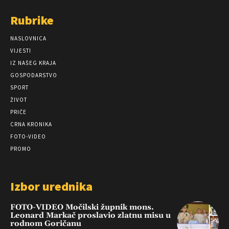
Rubrike
NASLOVNICA
VIJESTI
IZ NAŠEG KRAJA
GOSPODARSTVO
SPORT
ŽIVOT
PRIČE
CRNA KRONIKA
FOTO-VIDEO
PROMO
Izbor urednika
FOTO-VIDEO Močilski župnik mons.
Leonard Markač proslavio zlatnu misu u
rodnom Goričanu