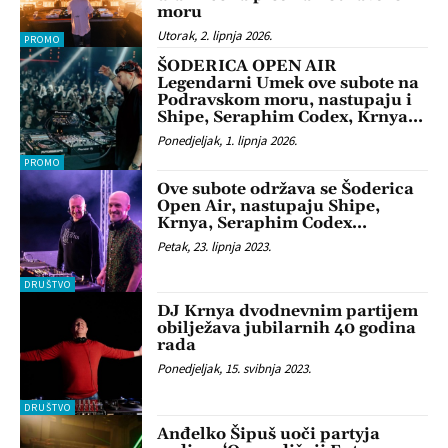
moru
Utorak, 2. lipnja 2026.
PROMO
ŠODERICA OPEN AIR
Legendarni Umek ove subote na
Podravskom moru, nastupaju i
Shipe, Seraphim Codex, Krnya…
Ponedjeljak, 1. lipnja 2026.
PROMO
Ove subote održava se Šoderica
Open Air, nastupaju Shipe,
Krnya, Seraphim Codex…
Petak, 23. lipnja 2023.
DRUŠTVO
DJ Krnya dvodnevnim partijem
obilježava jubilarnih 40 godina
rada
Ponedjeljak, 15. svibnja 2023.
DRUŠTVO
Anđelko Šipuš uoči partyja