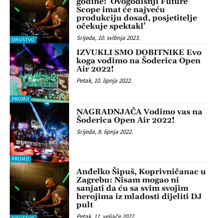
godine: ‘Ovogodišnji Future
Scope imat će najveću
produkciju dosad, posjetitelje
očekuje spektakl’
Srijeda, 10. svibnja 2023.
DRUŠTVO
IZVUKLI SMO DOBITNIKE Evo
koga vodimo na Šoderica Open
Air 2022!
Petak, 10. lipnja 2022.
PROMO
NAGRADNJAČA Vodimo vas na
Šoderica Open Air 2022!
Srijeda, 8. lipnja 2022.
PROMO
Anđelko Šipuš, Koprivničanac u
Zagrebu: Nisam mogao ni
sanjati da ću sa svim svojim
herojima iz mladosti dijeliti DJ
pult
Petak, 11. veljače 2022.