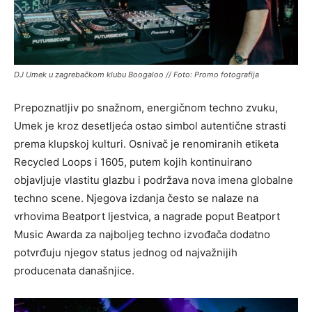
DJ Umek u zagrebačkom klubu Boogaloo // Foto: Promo fotografija
Prepoznatljiv po snažnom, energičnom techno zvuku,
Umek je kroz desetljeća ostao simbol autentične strasti
prema klupskoj kulturi. Osnivač je renomiranih etiketa
Recycled Loops i 1605, putem kojih kontinuirano
objavljuje vlastitu glazbu i podržava nova imena globalne
techno scene. Njegova izdanja često se nalaze na
vrhovima Beatport ljestvica, a nagrade poput Beatport
Music Awarda za najboljeg techno izvođača dodatno
potvrđuju njegov status jednog od najvažnijih
producenata današnjice.