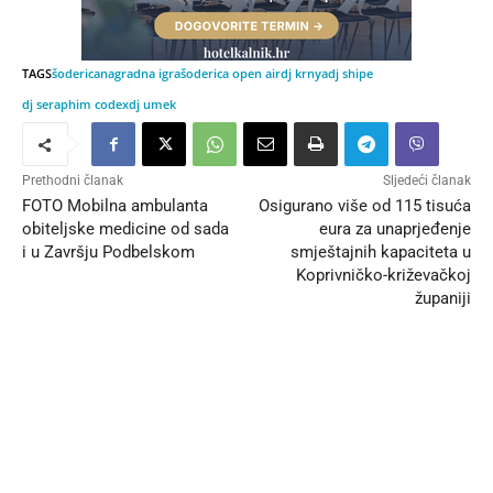
TAGS
šoderica
nagradna igra
šoderica open air
dj krnya
dj shipe
dj seraphim codex
dj umek
Prethodni članak
Sljedeći članak
FOTO Mobilna ambulanta
Osigurano više od 115 tisuća
obiteljske medicine od sada
eura za unaprjeđenje
i u Završju Podbelskom
smještajnih kapaciteta u
Koprivničko-križevačkoj
županiji