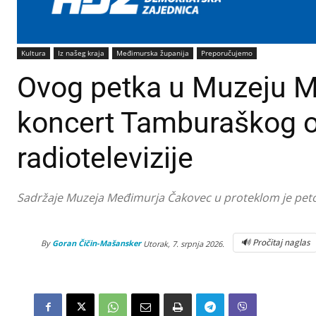
Kultura
Iz našeg kraja
Međimurska županija
Preporučujemo
Ovog petka u Muzeju M
koncert Tamburaškog o
radiotelevizije
Sadržaje Muzeja Međimurja Čakovec u proteklom je petog
🔊 Pročitaj naglas
By
Goran Čičin-Mašansker
Utorak, 7. srpnja 2026.