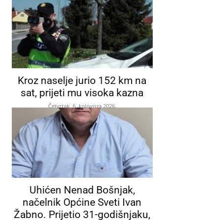
Kroz naselje jurio 152 km na
sat, prijeti mu visoka kazna
Četvrtak, 6. kolovoza 2026.
Uhićen Nenad Bošnjak,
načelnik Općine Sveti Ivan
Žabno. Prijetio 31-godišnjaku,