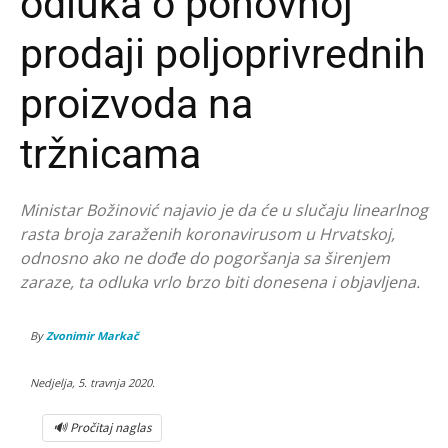
odluka o ponovnoj
prodaji poljoprivrednih
proizvoda na
tržnicama
Ministar Božinović najavio je da će u slučaju linearlnog
rasta broja zaraženih koronavirusom u Hrvatskoj,
odnosno ako ne dođe do pogoršanja sa širenjem
zaraze, ta odluka vrlo brzo biti donesena i objavljena.
By
Zvonimir Markač
Nedjelja, 5. travnja 2020.
🔊 Pročitaj naglas