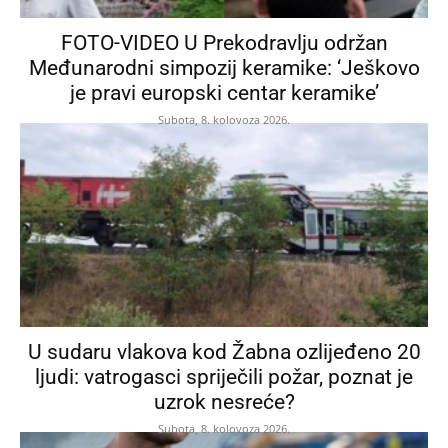
FOTO-VIDEO U Prekodravlju održan
Međunarodni simpozij keramike: ‘Ješkovo
je pravi europski centar keramike’
Subota, 8. kolovoza 2026.
U sudaru vlakova kod Žabna ozlijeđeno 20
ljudi: vatrogasci spriječili požar, poznat je
uzrok nesreće?
Subota, 8. kolovoza 2026.