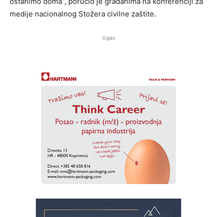
ostanimo doma”, poručio je građanima na konferenciji za
medije nacionalnog Stožera civilne zaštite.
Oglas