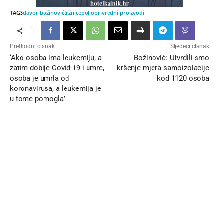
TAGS
davor božinović
tržnice
poljoprivredni proizvodi
Prethodni članak
Sljedeći članak
‘Ako osoba ima leukemiju, a
Božinović: Utvrdili smo
zatim dobije Covid-19 i umre,
kršenje mjera samoizolacije
osoba je umrla od
kod 1120 osoba
koronavirusa, a leukemija je
u tome pomogla’