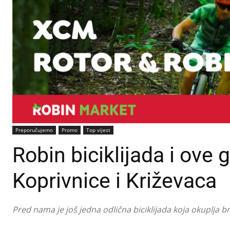
Preporučujemo
Promo
Top vijest
Robin biciklijada i ove 
Koprivnice i Križevaca
Pred nama je još jedna odlična biciklijada koja okuplja br