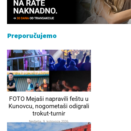
Preporučujemo
FOTO Mejaši napravili feštu u
Kunovcu, nogometaši odigrali
trokut-turnir
Nedjelja, 9. kolovoza 2026.