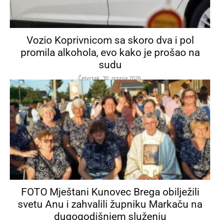
Vozio Koprivnicom sa skoro dva i pol
promila alkohola, evo kako je prošao na
sudu
Četvrtak, 30. srpnja 2026.
FOTO Mještani Kunovec Brega obilježili
svetu Anu i zahvalili župniku Markaču na
dugogodišnjem služenju