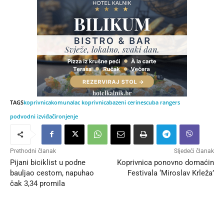
TAGS
koprivnica
komunalac koprivnica
bazeni cerine
scuba rangers
podvodni izviđači
ronjenje
Prethodni članak
Sljedeći članak
Pijani biciklist u podne
Koprivnica ponovno domaćin
bauljao cestom, napuhao
Festivala ‘Miroslav Krleža’
čak 3,34 promila