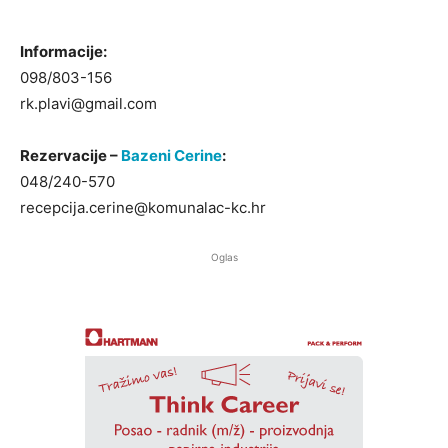
Informacije:
098/803-156
rk.plavi@gmail.com
Rezervacije –
Bazeni Cerine
:
048/240-570
recepcija.cerine@komunalac-kc.hr
Oglas