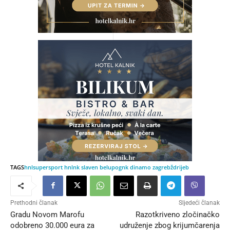
TAGS
hnl
supersport hnl
nk slaven belupo
gnk dinamo zagreb
ždrijeb
Prethodni članak
Sljedeći članak
Gradu Novom Marofu
Razotkriveno zločinačko
odobreno 30.000 eura za
udruženje zbog krijumčarenja