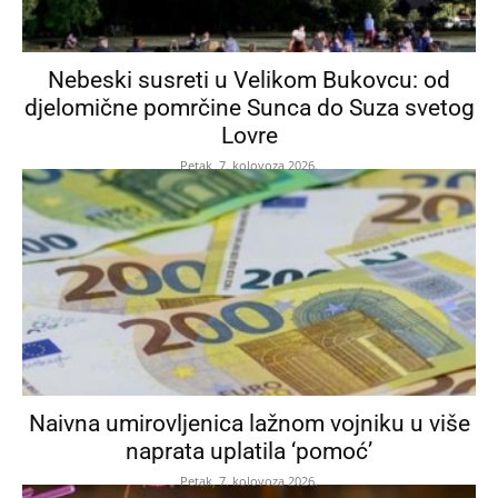
Nebeski susreti u Velikom Bukovcu: od
djelomične pomrčine Sunca do Suza svetog
Lovre
Petak, 7. kolovoza 2026.
Naivna umirovljenica lažnom vojniku u više
naprata uplatila ‘pomoć’
Petak, 7. kolovoza 2026.