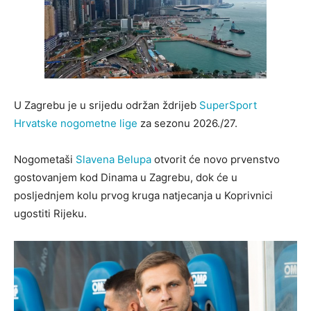
U Zagrebu je u srijedu održan ždrijeb
SuperSport
Hrvatske nogometne lige
za sezonu 2026./27.
Nogometaši
Slavena Belupa
otvorit će novo prvenstvo
gostovanjem kod Dinama u Zagrebu, dok će u
posljednjem kolu prvog kruga natjecanja u Koprivnici
ugostiti Rijeku.