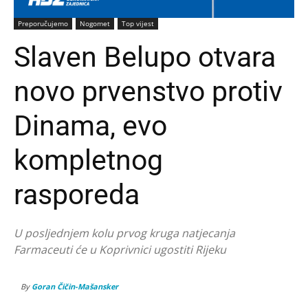
Preporučujemo
Nogomet
Top vijest
Slaven Belupo otvara
novo prvenstvo protiv
Dinama, evo
kompletnog
rasporeda
U posljednjem kolu prvog kruga natjecanja
Farmaceuti će u Koprivnici ugostiti Rijeku
By
Goran Čičin-Mašansker