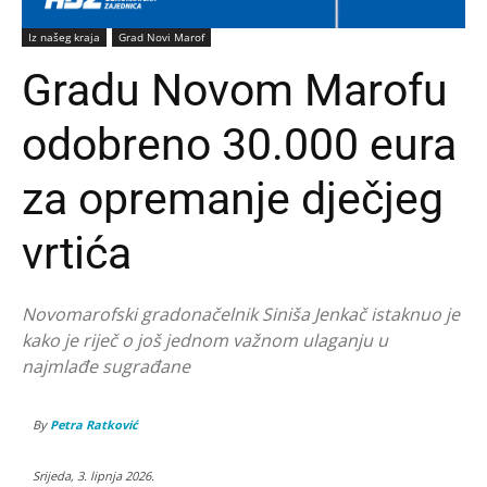
Iz našeg kraja
Grad Novi Marof
Gradu Novom Marofu
odobreno 30.000 eura
za opremanje dječjeg
vrtića
Novomarofski gradonačelnik Siniša Jenkač istaknuo je
kako je riječ o još jednom važnom ulaganju u
najmlađe sugrađane
By
Petra Ratković
Srijeda, 3. lipnja 2026.