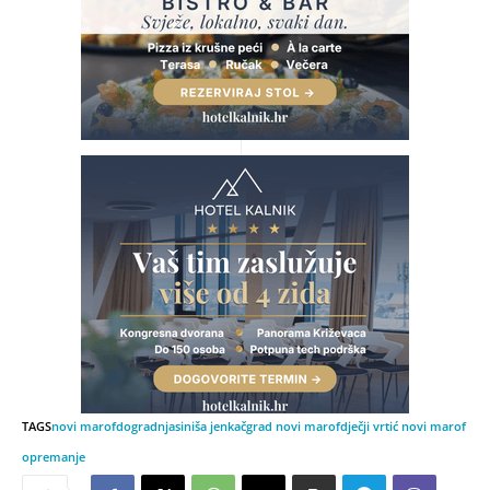
TAGS
novi marof
dogradnja
siniša jenkač
grad novi marof
dječji vrtić novi marof
opremanje