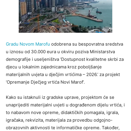
Gradu Novom Marofu
odobrena su bespovratna sredstva
u iznosu od 30.000 eura u okviru poziva Ministarstva
demografije i useljeništva ‘Dostupnost kvalitetne skrbi za
djecu u lokalnim zajednicama kroz poboljšanje
materijalnih uvjeta u dječjim vrtićima – 2026.’ za projekt
‘Opremanje Dječjeg vrtića Novi Marof’.
Kako su istaknuli iz gradske uprave, projektom će se
unaprijediti materijalni uvjeti u dograđenom dijelu vrtića, i
to nabavom nove opreme, didaktičkih pomagala, igrala,
igračaka, rekvizita, materijala za provedbu odgojno-
obrazovnih aktivnosti te informatičke opreme. Također,