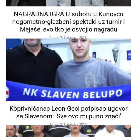
NAGRADNA IGRA U subotu u Kunovcu
nogometno-glazbeni spektakl uz turnir i
Mejaše, evo tko je osvojio nagradu
Petak, 7. kolovoza 2026.
Koprivničanac Leon Geci potpisao ugovor
sa Slavenom: ‘Sve ovo mi puno znači’
Petak, 7. kolovoza 2026.