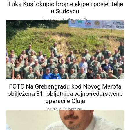
‘Luka Kos’ okupio brojne ekipe i posjetitelje
u Sudovcu
Ponedjeljak, 3. kolovoza 2026.
FOTO Na Grebengradu kod Novog Marofa
obilježena 31. obljetnica vojno-redarstvene
operacije Oluja
Nedjelja, 2. kolovoza 2026.