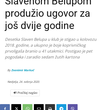
Slavenom Belupom
produžio ugovor za
još dvije godine
Desetka Slaven Belupa u klub je stigao u kolovozu
2018. godine, a ukupno je boje koprivničkog
prvoligaša branio u 41 utakmici. Postigao je pet
pogodaka i zaradio sedam žutih kartona
By
Zvonimir Markač
Nedjelja, 24. svibnja 2020.
🔊 Pročitaj naglas