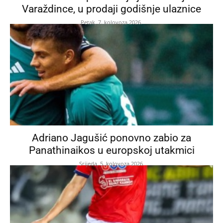
Varaždince, u prodaji godišnje ulaznice
Petak, 7. kolovoza 2026.
Adriano Jagušić ponovno zabio za
Panathinaikos u europskoj utakmici
Srijeda, 5. kolovoza 2026.