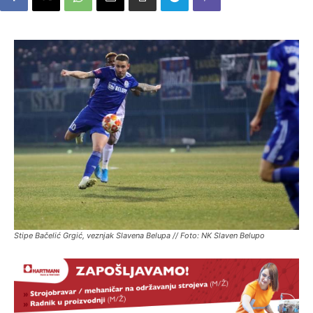
Stipe Bačelić Grgić, veznjak Slavena Belupa // Foto: NK Slaven Belupo