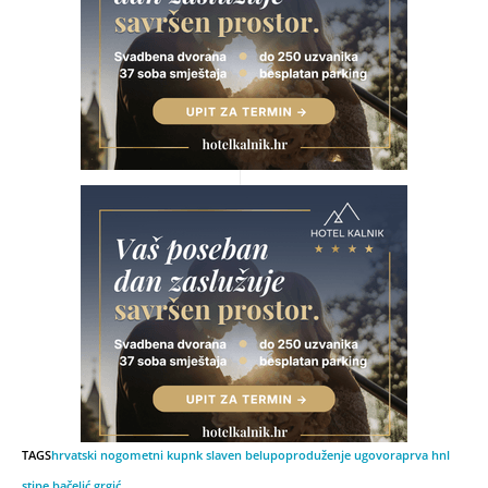
TAGS
hrvatski nogometni kup
nk slaven belupo
produženje ugovora
prva hnl
stipe bačelić grgić