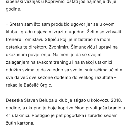
šibenski veznjak u Koprivnici ostati još najmanje dvije
godine.
– Sretan sam što sam produžio ugovor jer se u ovom
klubu i gradu osjećam izrazito ugodno. Želim se zahvaliti
treneru Tomislavu Stipiću koji je inzistirao na mom
ostanku te direktoru Zvonimiru Šimunoviću i upravi na
ukazanom povjerenju. Na meni je da se svojim
zalaganjem na svakom treningu i na svakoj utakmici
odužim svima te da zajedno sa svojim suigračima učinim
sve da već ove sezone dođemo do velikog rezultata –
rekao je Bačelić Grgić.
Desetka Slaven Belupa u klub je stigao u kolovozu 2018.
godine, a ukupno je boje koprivničkog prvoligaša branio u
41 utakmici. Postigao je pet pogodaka i zaradio sedam
žutih kartona.