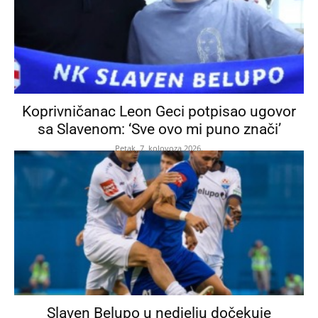
Koprivničanac Leon Geci potpisao ugovor
sa Slavenom: ‘Sve ovo mi puno znači’
Petak, 7. kolovoza 2026.
Slaven Belupo u nedjelju dočekuje