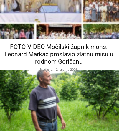
FOTO-VIDEO Močilski župnik mons.
Leonard Markač proslavio zlatnu misu u
rodnom Goričanu
Nedjelja, 12. srpnja 2026.