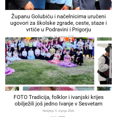
Županu Golubiću i načelnicima uručeni
ugovori za školske zgrade, ceste, staze i
vrtiće u Podravini i Prigorju
Utorak, 14. srpnja 2026.
FOTO Tradicija, folklor i ivanjski krijes
obilježili još jedno Ivanje v Sesvetam
Nedjelja, 5. srpnja 2026.