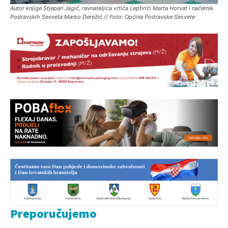
Autor knjige Stjepan Jagić, ravnateljica vrtića Leptirići Marta Horvat i načelnik
Podravskih Sesveta Marko Derežić // Foto: Općina Podravske Sesvete
Preporučujemo