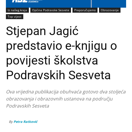
Iz našeg kraja
Općina Podravske Sesvete
Preporučujemo
Obrazovanje
Top vijest
Stjepan Jagić
predstavio e-knjigu o
povijesti školstva
Podravskih Sesveta
Ova vrijedna publikacija obuhvaća gotovo dva stoljeća
obrazovanja i obrazovnih ustanova na području
Podravskih Sesveta
By
Petra Ratković