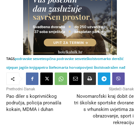
TAGS
podravske sesvete
općina podravske sesvete
školstvo
marko derežić
stjepan jagić
e-knjiga
petra štefec
marta horvat
povijest školstva
dražen nađ
Prethodni članak
Sljedeći članak
Pao diler s koprivničkog
Novomarofski kraj dobit će
područja, policija pronašla
tri školske sportske dvorane
kokain, MDMA i duhan
s vrhunskim uvjetima za
obrazovanje, sport i
rekreaciju