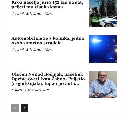
Kroz naselje jurio 152 km na sat,
prijeti mu visoka kazna
Četvrtak, 6. kolovoza 2026.
Automobil sletio s kolnika, jedna
osoba smrtno stradala
Četvrtak, 6. kolovoza 2026.
Uhićen Nenad Bošnjak, načelnik
Općine Sveti Ivan Žabno. Prijetio
31-godišnjaku, lupao po autu…
Srijeda, 5. kolovoza 2026.