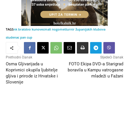
TAGS
nk bratstvo kunovec
mali nogomet
turnir županijskih klubova
studenac pan cup
Prethodni članak
Sljedeći članak
Osma Gljivarijada u
FOTO Ekipa DVD‐a Starigrad
Koprivnici okupila ljubitelje
boravila u Kampu vatrogasne
gljiva i prirode iz Hrvatske i
mladeži u Fažani
Slovenije