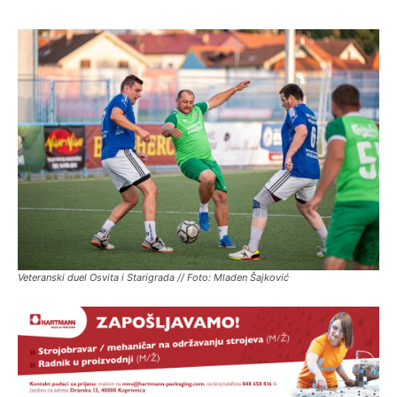
Veteranski duel Osvita i Starigrada // Foto: Mladen Šajković