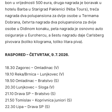
bon u vrijednosti 500 eura, druga nagrada je boravak u
hotelu Barba u Starigrad Paklenici (Niba Tours), treća
nagrada dva polupansiona za dvije osobe u Termama
Dobrana, četvrta nagrada dva polupansiona za dvije
osobe u Didinom konaku, peta nagrada je osnovno auto
osiguranje u Eurohercu, a šestu nagradu daje Carlsberg
pivovara (koliko kilograma, toliko litara piva).
RASPORED – ČETVRTAK, 9. 7. 2026.
18.30 Zagorec – Omladinac (V)
19.10 Reka/Brnica – Lunjkovec (V)
19.50 Omladinac – Bratstvo (S)
20.30 Lunjkovec – Sloga (V)
21.10 Drava SP – Bratstvo (S)
21.50 Tomislav – Koprivnica juniori (S)
22.30 Lipa – Drava SP (S)