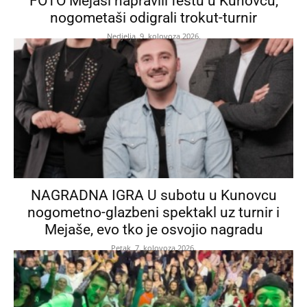
FOTO Mejaši napravili feštu u Kunovcu,
nogometaši odigrali trokut-turnir
Nedjelja, 9. kolovoza 2026.
NAGRADNA IGRA U subotu u Kunovcu
nogometno-glazbeni spektakl uz turnir i
Mejaše, evo tko je osvojio nagradu
Petak, 7. kolovoza 2026.