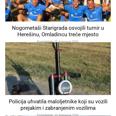
Nogometaši Starigrada osvojili turnir u
Herešinu, Omladincu treće mjesto
Ponedjeljak, 10. kolovoza 2026.
Policija uhvatila maloljetnike koji su vozili
prejakim i zabranjenim vozilima
Ponedjeljak, 10. kolovoza 2026.