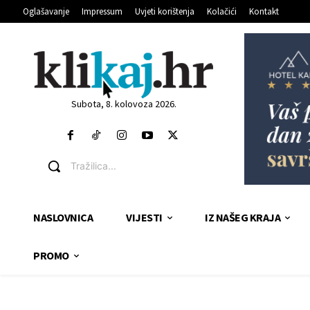
Oglašavanje
Impressum
Uvjeti korištenja
Kolačići
Kontakt
Subota, 8. kolovoza 2026.
Tražilica...
NASLOVNICA
VIJESTI
IZ NAŠEG KRAJA
PROMO