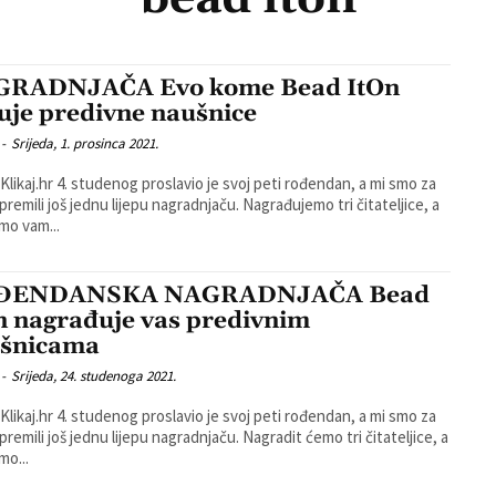
RADNJAČA Evo kome Bead ItOn
uje predivne naušnice
-
Srijeda, 1. prosinca 2021.
 Klikaj.hr 4. studenog proslavio je svoj peti rođendan, a mi smo za
ili još jednu lijepu nagradnjaču. Nagrađujemo tri čitateljice, a
mo vam...
ĐENDANSKA NAGRADNJAČA Bead
n nagrađuje vas predivnim
šnicama
-
Srijeda, 24. studenoga 2021.
 Klikaj.hr 4. studenog proslavio je svoj peti rođendan, a mi smo za
li još jednu lijepu nagradnjaču. Nagradit ćemo tri čitateljice, a
mo...