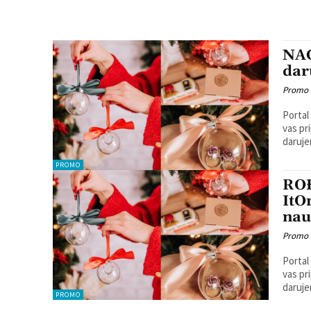
NAG
dar
Promo
Portal
vas priprem
daruje
PROMO
RO
ItO
nau
Promo
Portal
vas pripremi
daruje
PROMO