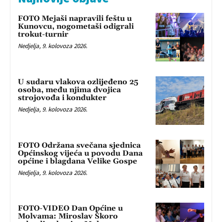
FOTO Mejaši napravili feštu u
Kunovcu, nogometaši odigrali
trokut-turnir
Nedjelja, 9. kolovoza 2026.
U sudaru vlakova ozlijeđeno 25
osoba, među njima dvojica
strojovođa i kondukter
Nedjelja, 9. kolovoza 2026.
FOTO Održana svečana sjednica
Općinskog vijeća u povodu Dana
općine i blagdana Velike Gospe
Nedjelja, 9. kolovoza 2026.
FOTO-VIDEO Dan Općine u
Molvama: Miroslav Škoro