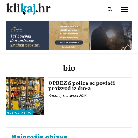
bio
OPREZ S polica se povlači
proizvod iz dm-a
Subota, 1. travnja 2023.
GOSPODARSTVO
Najnovije objave