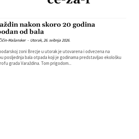
aždin nakon skoro 20 godina
bodan od bala
Čičin-Mašansker
-
Utorak, 26. svibnja 2026.
odarskoj zoni Brezje u utorak je utovarena i odvezena na
u posljednja bala otpada koji je godinama predstavljao ekološku
katastrofu grada Varaždina. Tom prigodom...