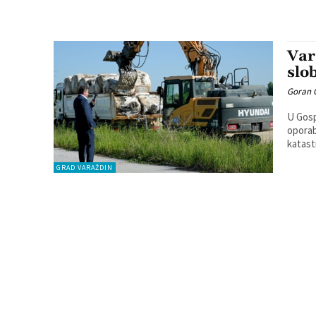
Var
slo
Goran 
U Gosp
oporab
GRAD VARAŽDIN