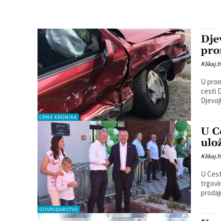
Dje
pro
Klikaj.h
U prom
cesti 
Djevojk
CRNA KRONIKA
U C
ulo
Klikaj.h
U Cest
trgovi
prodaj
GOSPODARSTVO