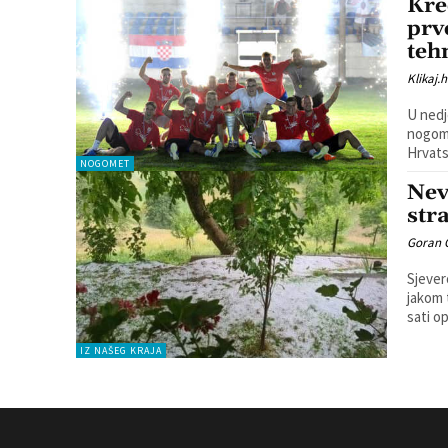
Kre
prv
teh
Klikaj.h
U nedj
nogome
Hrvats
NOGOMET
Nev
str
Goran 
Sjever
jakom tučom i vjetro
sati o
IZ NAŠEG KRAJA