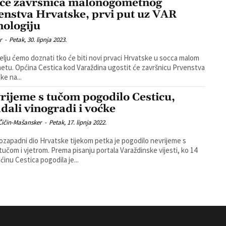
će završnica malonogometnog
enstva Hrvatske, prvi put uz VAR
nologiju
r
-
Petak, 30. lipnja 2023.
elju ćemo doznati tko će biti novi prvaci Hrvatske u socca malom
tu. Općina Cestica kod Varaždina ugostit će završnicu Prvenstva
ke na...
rijeme s tučom pogodilo Cesticu,
adali vinogradi i voćke
Čičin-Mašansker
-
Petak, 17. lipnja 2022.
ozapadni dio Hrvatske tijekom petka je pogodilo nevrijeme s
m. Prema pisanju portala Varaždinske vijesti, ko 14
pćinu Cestica pogodila je...