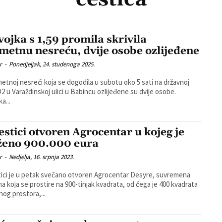
vojka s 1,59 promila skrivila
metnu nesreću, dvije osobe ozlijeđene
r
-
Ponedjeljak, 24. studenoga 2025.
etnoj nesreći koja se dogodila u subotu oko 5 sati na državnoj
D2 u Varaždinskoj ulici u Babincu ozlijeđene su dvije osobe.
a...
estici otvoren Agrocentar u kojeg je
ženo 900.000 eura
r
-
Nedjelja, 16. srpnja 2023.
ici je u petak svečano otvoren Agrocentar Desyre, suvremena
na koja se prostire na 900-tinjak kvadrata, od čega je 400 kvadrata
nog prostora,...