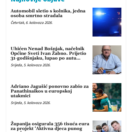
Automobil sletio s kolnika, jedna
osoba smrtno stradala
Četvrtak, 6. kolovoza 2026.
Uhićen Nenad Bošnjak, načelnik
Općine Sveti Ivan Žabno. Prijetio
31-godišnjaku, lupao po autu…
Srijeda, 5. kolovoza 2026.
Adriano Jagušić ponovno zabio za
Panathinaikos u europskoj
utakmici
Srijeda, 5. kolovoza 2026.
Županija osigurala 356 tisuća eura
za projekt ‘Aktivna djeca punog