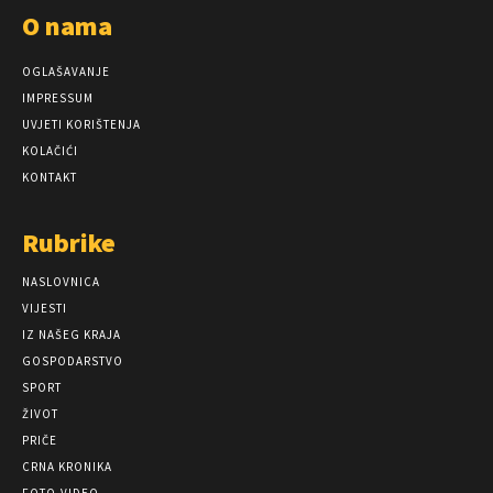
O nama
OGLAŠAVANJE
IMPRESSUM
UVJETI KORIŠTENJA
KOLAČIĆI
KONTAKT
Rubrike
NASLOVNICA
VIJESTI
IZ NAŠEG KRAJA
GOSPODARSTVO
SPORT
ŽIVOT
PRIČE
CRNA KRONIKA