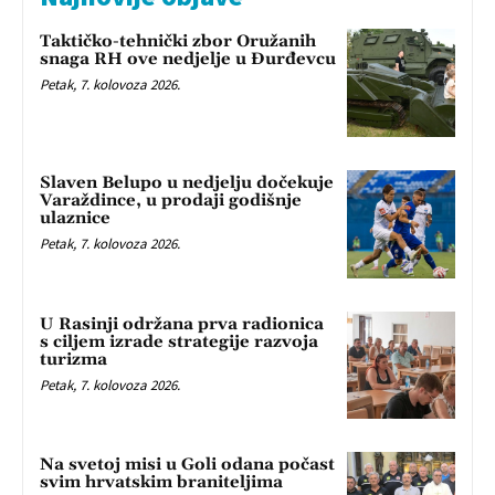
Taktičko-tehnički zbor Oružanih
snaga RH ove nedjelje u Đurđevcu
Petak, 7. kolovoza 2026.
Slaven Belupo u nedjelju dočekuje
Varaždince, u prodaji godišnje
ulaznice
Petak, 7. kolovoza 2026.
U Rasinji održana prva radionica
s ciljem izrade strategije razvoja
turizma
Petak, 7. kolovoza 2026.
Na svetoj misi u Goli odana počast
svim hrvatskim braniteljima