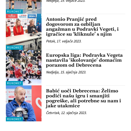
Nedjelja, 19. veljače 2023.
RUKOMET
Antonio Pranjić pred
dogovorom za ozbiljan
angažman u Podravki Vegeti, i
igračice su ‘kliknule’ s njim
Petak, 17. veljače 2023.
RUKOMET
Europska liga: Podravka Vegeta
nastavila ‘školovanje’ domaćim
porazom od Debrecena
Nedjelja, 15. siječnja 2023.
RUKOMET
Babić uoči Debrecena: Želimo
podići našu igru i smanjiti
pogreške, ali potrebne su nam i
jake utakmice
Četvrtak, 12. siječnja 2023.
RUKOMET