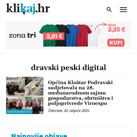
dravski peski digital
Općina Kloštar Podravski
sudjelovala na 28.
međunarodnom sajmu
gospodarstva, obrtništva i
poljoprivrede Viroexpo
Četvrtak, 20. veljače 2025.
GOSPODARSTVO
Najnovije objave