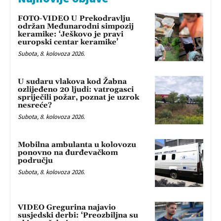
FOTO-VIDEO U Prekodravlju
održan Međunarodni simpozij
keramike: ‘Ješkovo je pravi
europski centar keramike’
Subota, 8. kolovoza 2026.
U sudaru vlakova kod Žabna
ozlijeđeno 20 ljudi: vatrogasci
spriječili požar, poznat je uzrok
nesreće?
Subota, 8. kolovoza 2026.
Mobilna ambulanta u kolovozu
ponovno na đurđevačkom
području
Subota, 8. kolovoza 2026.
VIDEO Gregurina najavio
susjedski derbi: ‘Preozbiljna su