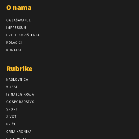
O nama
OGLAŠAVANJE
IMPRESSUM
UVJETI KORIŠTENJA
KOLAČIĆI
KONTAKT
Rubrike
NASLOVNICA
VIJESTI
IZ NAŠEG KRAJA
GOSPODARSTVO
SPORT
ŽIVOT
PRIČE
CRNA KRONIKA