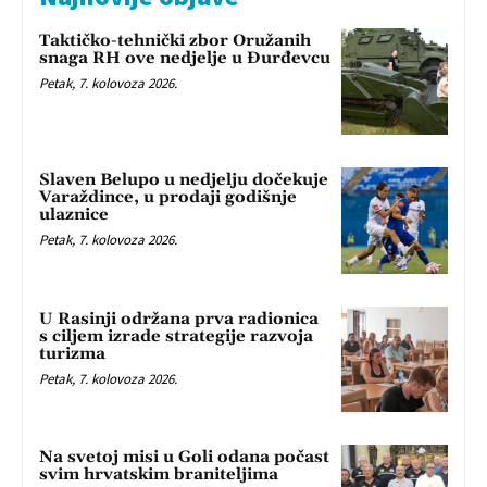
Taktičko-tehnički zbor Oružanih
snaga RH ove nedjelje u Đurđevcu
Petak, 7. kolovoza 2026.
Slaven Belupo u nedjelju dočekuje
Varaždince, u prodaji godišnje
ulaznice
Petak, 7. kolovoza 2026.
U Rasinji održana prva radionica
s ciljem izrade strategije razvoja
turizma
Petak, 7. kolovoza 2026.
Na svetoj misi u Goli odana počast
svim hrvatskim braniteljima