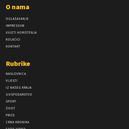
O nama
OGLAŠAVANJE
IMPRESSUM
UVJETI KORIŠTENJA
KOLAČIĆI
KONTAKT
Rubrike
NASLOVNICA
VIJESTI
IZ NAŠEG KRAJA
GOSPODARSTVO
SPORT
ŽIVOT
PRIČE
CRNA KRONIKA