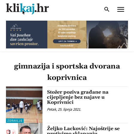
gimnazija i sportska dvorana
koprivnica
Stožer poziva građane na
cijepljenje bez najave u
Koprivnici
Petak, 25. lipnja 2021.
ZDRAVLJE
Željko Lacković: Najoštrije se
protivimo sklapanju