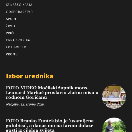
IZ NAŠEG KRAJA
GOSPODARSTVO
SPORT
ŽIVOT
PRIČE
CRNA KRONIKA
FOTO-VIDEO
PROMO
Izbor urednika
FOTO-VIDEO Močilski župnik mons.
Leonard Markač proslavio zlatnu misu u
rodnom Goričanu
Nedjelja, 12. srpnja 2026.
FOTO Branko Funtek bio je ‘usamljena
golubica’, a danas mu na farmu dolaze
gosti iz cijelog svijeta