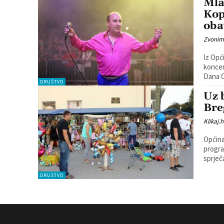
Mla
Kop
oba
Zvonim
Iz Opć
koncer
Dana O
DRUŠTVO
Uz 
Bre
Klikaj.h
Općina
progra
DRUŠTVO