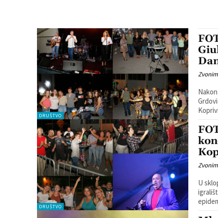
FOT
Giu
Dan
Zvonim
Nakon 
Grdovi
Kopriv
DRUŠTVO
FOT
kon
Kop
Zvonim
U sklo
igrališ
epidem
DRUŠTVO