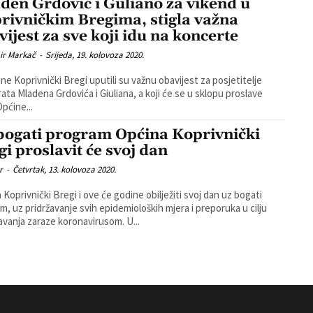
den Grdović i Guliano za vikend u
rivničkim Bregima, stigla važna
vijest za sve koji idu na koncerte
ir Markač
-
Srijeda, 19. kolovoza 2020.
ine Koprivnički Bregi uputili su važnu obavijest za posjetitelje
ata Mladena Grdovića i Giuliana, a koji će se u sklopu proslave
pćine...
bogati program Općina Koprivnički
gi proslavit će svoj dan
r
-
Četvrtak, 13. kolovoza 2020.
 Koprivnički Bregi i ove će godine obilježiti svoj dan uz bogati
m, uz pridržavanje svih epidemioloških mjera i preporuka u cilju
sprječavanja zaraze koronavirusom. U...