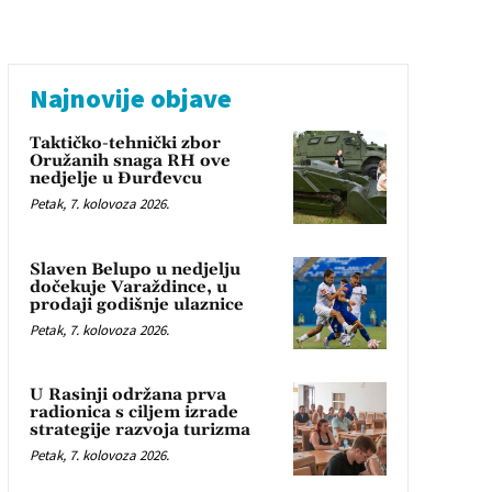
Najnovije objave
Taktičko-tehnički zbor
Oružanih snaga RH ove
nedjelje u Đurđevcu
Petak, 7. kolovoza 2026.
Slaven Belupo u nedjelju
dočekuje Varaždince, u
prodaji godišnje ulaznice
Petak, 7. kolovoza 2026.
U Rasinji održana prva
radionica s ciljem izrade
strategije razvoja turizma
Petak, 7. kolovoza 2026.