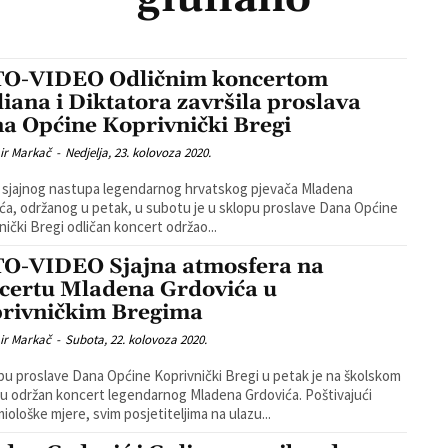
O-VIDEO Odličnim koncertom
liana i Diktatora završila proslava
a Općine Koprivnički Bregi
ir Markač
-
Nedjelja, 23. kolovoza 2020.
sjajnog nastupa legendarnog hrvatskog pjevača Mladena
ća, održanog u petak, u subotu je u sklopu proslave Dana Općine
nički Bregi odličan koncert održao...
O-VIDEO Sjajna atmosfera na
certu Mladena Grdovića u
rivničkim Bregima
ir Markač
-
Subota, 22. kolovoza 2020.
pu proslave Dana Općine Koprivnički Bregi u petak je na školskom
tu održan koncert legendarnog Mladena Grdovića. Poštivajući
iološke mjere, svim posjetiteljima na ulazu...