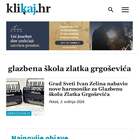
glazbena škola zlatka grgoševića
Grad Sveti Ivan Zelina nabavio
nove harmonike za Glazbenu
školu Zlatka Grgoševića
Petak, 3. svibnja 2024.
OBRAZOVANJE
Najnovije objave