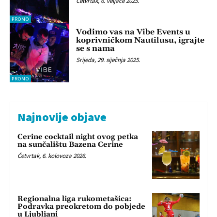
Četvrtak, 6. veljače 2025.
PROMO
Vodimo vas na Vibe Events u
koprivničkom Nautilusu, igrajte
se s nama
Srijeda, 29. siječnja 2025.
PROMO
Najnovije objave
Cerine cocktail night ovog petka
na sunčalištu Bazena Cerine
Četvrtak, 6. kolovoza 2026.
Regionalna liga rukometašica:
Podravka preokretom do pobjede
u Ljubljani