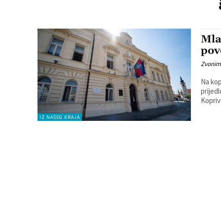
Mla
pov
Zvonim
Na kop
prijed
Koprivn
IZ NAŠEG KRAJA