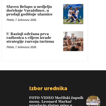
Slaven Belupo u nedjelju
dočekuje Varaždince, u
prodaji godišnje ulaznice
Petak, 7. kolovoza 2026.
U Rasinji održana prva
radionica s ciljem izrade
strategije razvoja turizma
Petak, 7. kolovoza 2026.
Izbor urednika
FOTO-VIDEO Močilski župnik
mons. Leonard Markač
proslavio zlatnu misu u