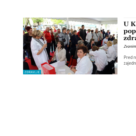
U K
pop
zdr
Zvonim
Pred n
ZDRAVLJE