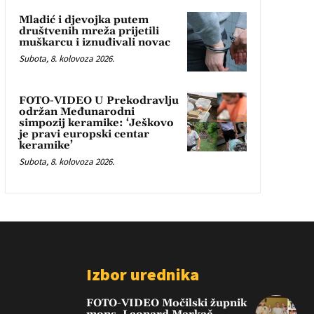
Mladić i djevojka putem
društvenih mreža prijetili
muškarcu i iznuđivali novac
Subota, 8. kolovoza 2026.
FOTO-VIDEO U Prekodravlju
održan Međunarodni
simpozij keramike: ‘Ješkovo
je pravi europski centar
keramike’
Subota, 8. kolovoza 2026.
Izbor urednika
FOTO-VIDEO Močilski župnik