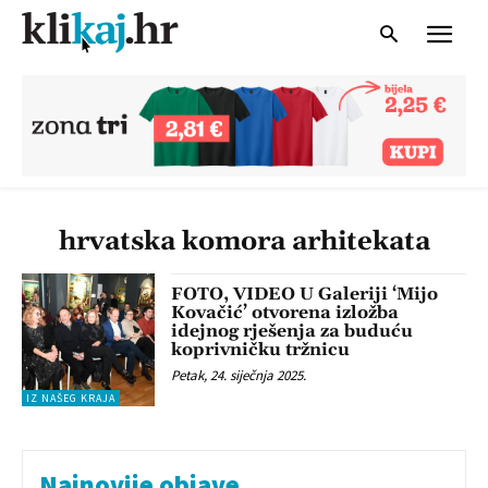
hrvatska komora arhitekata
FOTO, VIDEO U Galeriji ‘Mijo
Kovačić’ otvorena izložba
idejnog rješenja za buduću
koprivničku tržnicu
Petak, 24. siječnja 2025.
IZ NAŠEG KRAJA
Najnovije objave