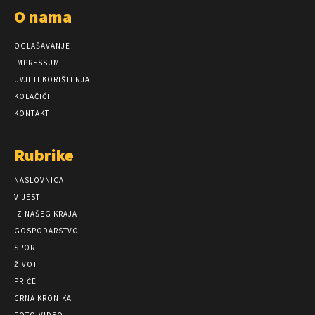
O nama
OGLAŠAVANJE
IMPRESSUM
UVJETI KORIŠTENJA
KOLAČIĆI
KONTAKT
Rubrike
NASLOVNICA
VIJESTI
IZ NAŠEG KRAJA
GOSPODARSTVO
SPORT
ŽIVOT
PRIČE
CRNA KRONIKA