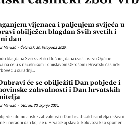
aganjem vijenaca i paljenjem svijeća u
ravi obilježen blagdan Svih svetih i
ni dan
ir Markač
-
Četvrtak, 30. listopada 2025.
du blagdana Svih svetih i Dušnog dana izaslanstvo Općine
a na čelu s načelnikom Tomislavom Okrošom i Hrvatski časnički
rbovec u suradnji...
 Dubravi će se obilježiti Dan pobjede i
ovinske zahvalnosti i Dan hrvatskih
nitelja
ir Markač
-
Utorak, 30. srpnja 2024.
bjede i domovinske zahvalnosti i Dan hrvatskih branitelja državni
znik i neradni dan koji se u Hrvatskoj slavi 5. kolovoza kao spomen...