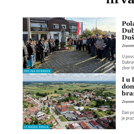
Pol
Dub
Duš
Zvonim
U povo
Dubrav
zbor V
OPĆINA DUBRAVA
I u
dom
bra
Zvonim
Dan po
je pra
IZ NAŠEG KRAJA