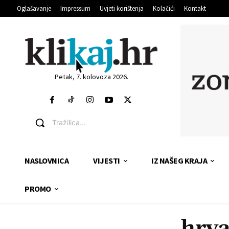
Oglašavanje
Impressum
Uvjeti korištenja
Kolačići
Kontakt
Petak, 7. kolovoza 2026.
Tražilica...
NASLOVNICA
VIJESTI
IZ NAŠEG KRAJA
PROMO
hrva