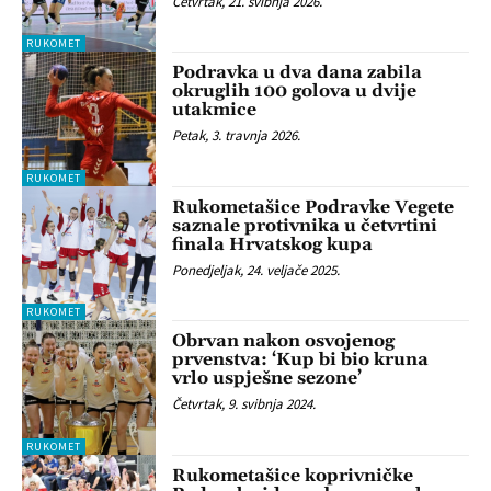
Četvrtak, 21. svibnja 2026.
RUKOMET
Podravka u dva dana zabila
okruglih 100 golova u dvije
utakmice
Petak, 3. travnja 2026.
RUKOMET
Rukometašice Podravke Vegete
saznale protivnika u četvrtini
finala Hrvatskog kupa
Ponedjeljak, 24. veljače 2025.
RUKOMET
Obrvan nakon osvojenog
prvenstva: ‘Kup bi bio kruna
vrlo uspješne sezone’
Četvrtak, 9. svibnja 2024.
RUKOMET
Rukometašice koprivničke