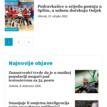
RUKOMET
Podravkašice u srijedu gostuju u
Splitu, u subotu dočekuju Osijek
Utorak, 15. ožujka 2022.
RUKOMET
1
2
Najnovije objave
Znanstvenici tvrde da je u muškoj
populaciji mogući pad
testosterona za 54 posto
Subota, 8. kolovoza 2026.
Smanjuje li umjetna inteligencija
našu sposobnost mišljenja?