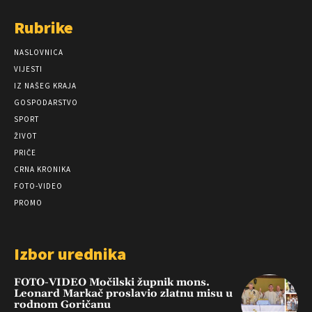
Rubrike
NASLOVNICA
VIJESTI
IZ NAŠEG KRAJA
GOSPODARSTVO
SPORT
ŽIVOT
PRIČE
CRNA KRONIKA
FOTO-VIDEO
PROMO
Izbor urednika
FOTO-VIDEO Močilski župnik mons.
Leonard Markač proslavio zlatnu misu u
rodnom Goričanu