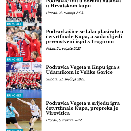
Podravke idu u obranu naslova
u Hrvatskom kupu
Utorak, 23. svibnja 2023.
RUKOMET
Podravkašice se lako plasirale u
četvrtfinale Kupa, a sada slijedi
prvenstveni ispit s Trogirom
Petak, 24. veljače 2023.
RUKOMET
Podravka Vegeta u Kupu igra s
Udarnikom iz Velike Gorice
Subota, 21. siječnja 2023.
RUKOMET
Podravka Vegeta u srijedu igra
četvrtfinale Kupa, prepreka je
Virovitica
Utorak, 5. travnja 2022.