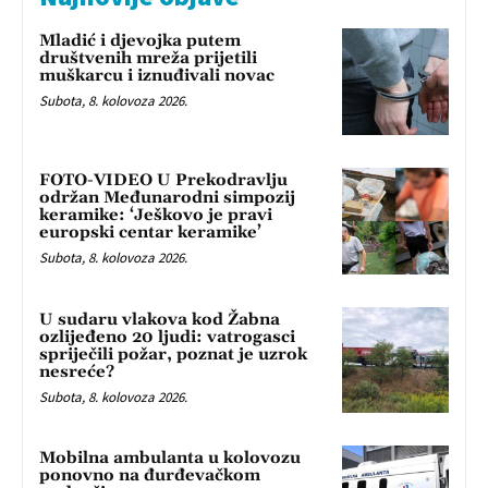
Mladić i djevojka putem
društvenih mreža prijetili
muškarcu i iznuđivali novac
Subota, 8. kolovoza 2026.
FOTO-VIDEO U Prekodravlju
održan Međunarodni simpozij
keramike: ‘Ješkovo je pravi
europski centar keramike’
Subota, 8. kolovoza 2026.
U sudaru vlakova kod Žabna
ozlijeđeno 20 ljudi: vatrogasci
spriječili požar, poznat je uzrok
nesreće?
Subota, 8. kolovoza 2026.
Mobilna ambulanta u kolovozu
ponovno na đurđevačkom