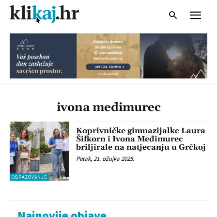
ivona međimurec
Koprivničke gimnazijalke Laura
Šifkorn i Ivona Međimurec
briljirale na natjecanju u Grčkoj
Petak, 21. ožujka 2025.
OBRAZOVANJE
Najnovije objave