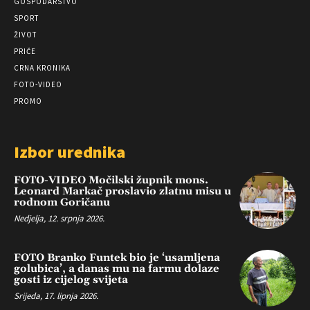
GOSPODARSTVO
SPORT
ŽIVOT
PRIČE
CRNA KRONIKA
FOTO-VIDEO
PROMO
Izbor urednika
FOTO-VIDEO Močilski župnik mons.
Leonard Markač proslavio zlatnu misu u
rodnom Goričanu
Nedjelja, 12. srpnja 2026.
FOTO Branko Funtek bio je ‘usamljena
golubica’, a danas mu na farmu dolaze
gosti iz cijelog svijeta
Srijeda, 17. lipnja 2026.