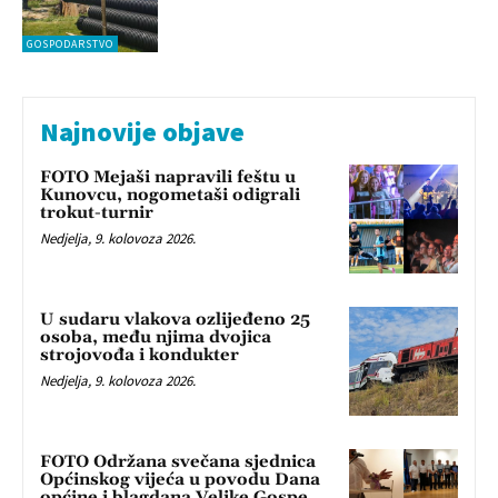
GOSPODARSTVO
Najnovije objave
FOTO Mejaši napravili feštu u
Kunovcu, nogometaši odigrali
trokut-turnir
Nedjelja, 9. kolovoza 2026.
U sudaru vlakova ozlijeđeno 25
osoba, među njima dvojica
strojovođa i kondukter
Nedjelja, 9. kolovoza 2026.
FOTO Održana svečana sjednica
Općinskog vijeća u povodu Dana
općine i blagdana Velike Gospe