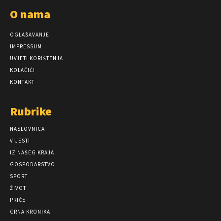
O nama
OGLAŠAVANJE
IMPRESSUM
UVJETI KORIŠTENJA
KOLAČIĆI
KONTAKT
Rubrike
NASLOVNICA
VIJESTI
IZ NAŠEG KRAJA
GOSPODARSTVO
SPORT
ŽIVOT
PRIČE
CRNA KRONIKA