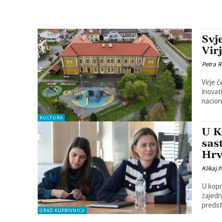
Svj
Vir
Petra R
Virje 
inovativ
nacion
KULTURA
U K
sas
Hrv
Klikaj.h
U kopr
zajedn
predsta
GRAD KOPRIVNICA