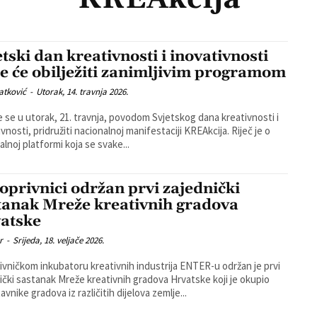
etski dan kreativnosti i inovativnosti
je će obilježiti zanimljivim programom
atković
-
Utorak, 14. travnja 2026.
će se u utorak, 21. travnja, povodom Svjetskog dana kreativnosti i
nosti, pridružiti nacionalnoj manifestaciji KREAkcija. Riječ je o
alnoj platformi koja se svake...
oprivnici održan prvi zajednički
tanak Mreže kreativnih gradova
atske
r
-
Srijeda, 18. veljače 2026.
ivničkom inkubatoru kreativnih industrija ENTER-u održan je prvi
ički sastanak Mreže kreativnih gradova Hrvatske koji je okupio
vnike gradova iz različitih dijelova zemlje...