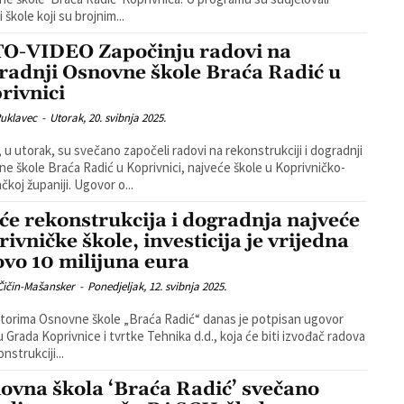
 škole koji su brojnim...
O-VIDEO Započinju radovi na
radnji Osnovne škole Braća Radić u
rivnici
Puklavec
-
Utorak, 20. svibnja 2025.
 u utorak, su svečano započeli radovi na rekonstrukciji i dogradnji
e škole Braća Radić u Koprivnici, najveće škole u Koprivničko-
čkoj županiji. Ugovor o...
će rekonstrukcija i dogradnja najveće
rivničke škole, investicija je vrijedna
ovo 10 milijuna eura
Čičin-Mašansker
-
Ponedjeljak, 12. svibnja 2025.
torima Osnovne škole „Braća Radić“ danas je potpisan ugovor
 Grada Koprivnice i tvrtke Tehnika d.d., koja će biti izvođač radova
nstrukciji...
ovna škola ‘Braća Radić’ svečano