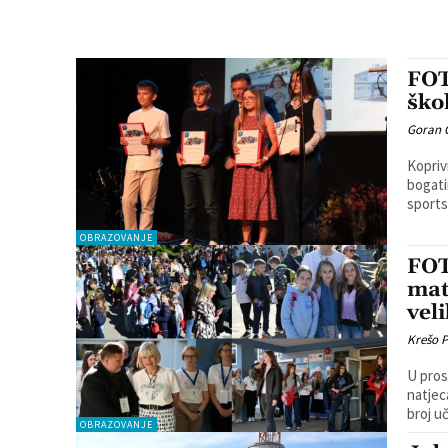
FOT
ško
Goran 
Kopriv
bogatim sp
sports
OBRAZOVANJE
FOT
mat
veli
Krešo 
U pros
natjec
broj uč
OBRAZOVANJE