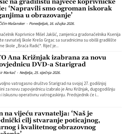
šić na gradilištu najveće koprivničke
le: ‘Napravili smo ogroman iskorak
ganjima u obrazovanje’
Čičin-Mašansker
-
Ponedjeljak, 16. ožujka 2026.
ačelnik Koprivnice Mišel Jakšić, zamjenica gradonačelnika Ksenija
 te ravnatelj škole Krešo Grgac sa suradnicima su obišli gradilište
e škole „Braća Radić“. Riječ je...
O Ana Križnjak izabrana za novu
ovjednicu DVD-a Starigrad
ir Markač
-
Nedjelja, 25. siječnja 2026.
oljno vatrogasno društvo Starigrad na svojoj 27. godišnjoj
ini za novu zapovjednicu izabralo je Anu Križnjak, dugogodišnju
članicu i iskusnu operativnu vatrogaskinju. Predsjednik će i...
n na vijeću ravnatelja: ‘Naš je
ednički cilj stvaranje poticajnog,
urnog i kvalitetnog obrazovnog