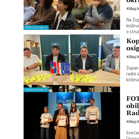
okr
Klikaj.h
Na Žup
križev
OBRAZOVANJE
o stru
Kop
osi
Klikaj.h
Župan 
radni 
križev
OBRAZOVANJE
FOT
obi
Rad
Klikaj.h
Svečan
Osnovn