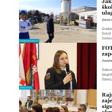
Jak
ško
ula
Goran 
Gradon
Ostriž
Osnovn
OBRAZOVANJE
FOT
zap
Zvonim
Dobrov
skupšt
DRUŠTVO
Raj
zaj
sig