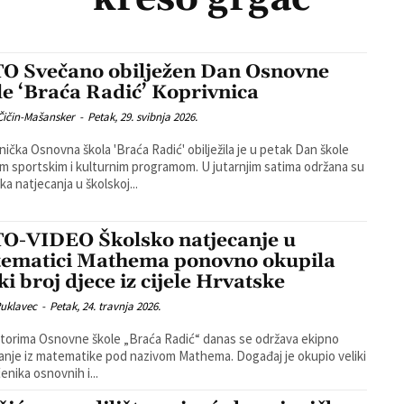
O Svečano obilježen Dan Osnovne
le ‘Braća Radić’ Koprivnica
Čičin-Mašansker
-
Petak, 29. svibnja 2026.
nička Osnovna škola 'Braća Radić' obilježila je u petak Dan škole
ortskim i kulturnim programom. U jutarnjim satima održana su
ka natjecanja u školskoj...
O-VIDEO Školsko natjecanje u
ematici Mathema ponovno okupila
ki broj djece iz cijele Hrvatske
Puklavec
-
Petak, 24. travnja 2026.
torima Osnovne škole „Braća Radić“ danas se održava ekipno
anje iz matematike pod nazivom Mathema. Događaj je okupio veliki
enika osnovnih i...