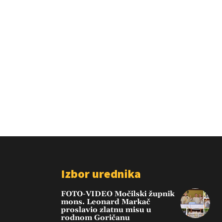
Izbor urednika
FOTO-VIDEO Močilski župnik
mons. Leonard Markač
proslavio zlatnu misu u
rodnom Goričanu