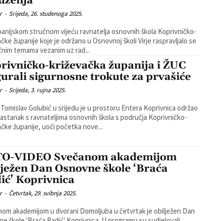
uženja’
r
-
Srijeda, 26. studenoga 2025.
anijskom stručnom vijeću ravnatelja osnovnih škola Koprivničko-
ačke županije koje je održano u Osnovnoj školi Virje raspravljalo se
čnim temama vezanim uz rad...
rivničko-križevačka županija i ŽUC
gurali sigurnosne trokute za prvašiće
r
-
Srijeda, 3. rujna 2025.
Tomislav Golubić u srijedu je u prostoru Entera Koprivnica održao
sastanak s ravnateljima osnovnih škola s područja Koprivničko-
ačke županije, uoči početka nove...
O-VIDEO Svečanom akademijom
lježen Dan Osnovne škole ‘Braća
ić’ Koprivnica
r
-
Četvrtak, 29. svibnja 2025.
om akademijom u dvorani Domoljuba u četvrtak je obilježen Dan
e škole 'Braća Radić' Koprivnica. U programu su sudjelovali