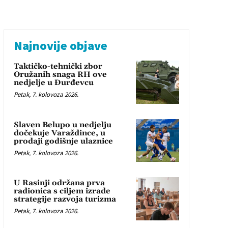
Najnovije objave
Taktičko-tehnički zbor
Oružanih snaga RH ove
nedjelje u Đurđevcu
Petak, 7. kolovoza 2026.
Slaven Belupo u nedjelju
dočekuje Varaždince, u
prodaji godišnje ulaznice
Petak, 7. kolovoza 2026.
U Rasinji održana prva
radionica s ciljem izrade
strategije razvoja turizma
Petak, 7. kolovoza 2026.