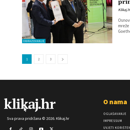
pri
Klikaj.h
Osnovn
mreže 
OBRAZOVANJE
1
2
3
O nama
OGLAŠAVANJE
Sva prava pridržana © 2026. Klikaj.hr
IMPRESSUM
UVJETI KORIŠTE