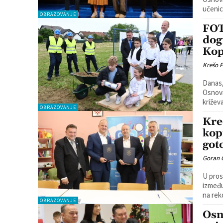
učenici
OBRAZOVANJE
FOT
dog
Kop
Krešo 
Danas,
Osnovn
križeva
OBRAZOVANJE
Kre
kop
got
Goran 
U pros
između
na reko
OBRAZOVANJE
Osn