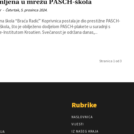
mljena u mrežu PASCH-škola
r
-
Četvrtak, 5. prosinca 2024.
a škola “Braća Radić” Koprivnica postala je dio prestižne PASCH-
škola, što je obilježeno dodjelom PASCH-plakete u suradnji s
Goethe-Institutom Kroatien. Svečanost je održana danas,...
Stranica 1 od 3
Rubrike
NASLOVNICA
VIJESTI
IZ NAŠEG KRAJA
NJA