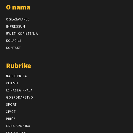
O nama
OGLAŠAVANJE
IMPRESSUM
UVJETI KORIŠTENJA
KOLAČIĆI
KONTAKT
Rubrike
NASLOVNICA
VIJESTI
IZ NAŠEG KRAJA
GOSPODARSTVO
SPORT
ŽIVOT
PRIČE
CRNA KRONIKA