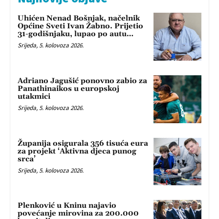
Uhićen Nenad Bošnjak, načelnik
Općine Sveti Ivan Žabno. Prijetio
31-godišnjaku, lupao po autu…
Srijeda, 5. kolovoza 2026.
Adriano Jagušić ponovno zabio za
Panathinaikos u europskoj
utakmici
Srijeda, 5. kolovoza 2026.
Županija osigurala 356 tisuća eura
za projekt ‘Aktivna djeca punog
srca’
Srijeda, 5. kolovoza 2026.
Plenković u Kninu najavio
povećanje mirovina za 200.000