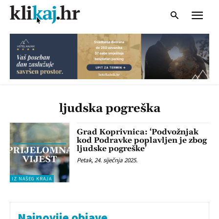
ljudska pogreška
Grad Koprivnica: ‘Podvožnjak
kod Podravke poplavljen je zbog
ljudske pogreške’
Petak, 24. siječnja 2025.
IZ NAŠEG KRAJA
Najnovije objave