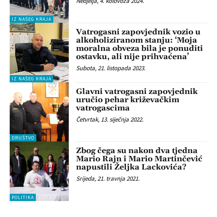
Nedjelja, 4. kolovoza 2024.
IZ NAŠEG KRAJA
Vatrogasni zapovjednik vozio u
alkoholiziranom stanju: ‘Moja
moralna obveza bila je ponuditi
ostavku, ali nije prihvaćena’
Subota, 21. listopada 2023.
IZ NAŠEG KRAJA
Glavni vatrogasni zapovjednik
uručio pehar križevačkim
vatrogascima
Četvrtak, 13. siječnja 2022.
DRUŠTVO
Zbog čega su nakon dva tjedna
Mario Rajn i Mario Martinčević
napustili Željka Lackovića?
Srijeda, 21. travnja 2021.
POLITIKA