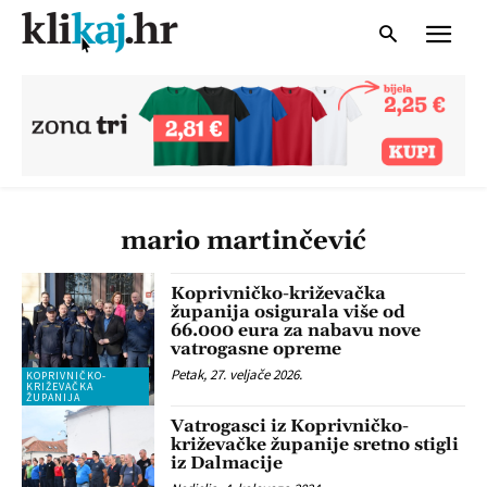
mario martinčević
Koprivničko-križevačka
županija osigurala više od
66.000 eura za nabavu nove
vatrogasne opreme
Petak, 27. veljače 2026.
KOPRIVNIČKO-
KRIŽEVAČKA
ŽUPANIJA
Vatrogasci iz Koprivničko-
križevačke županije sretno stigli
iz Dalmacije