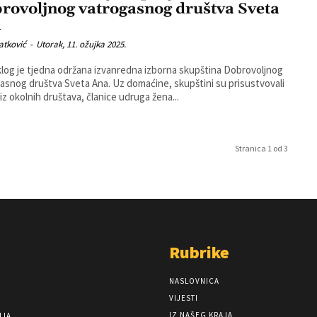
rovoljnog vatrogasnog društva Sveta
a
atković
-
Utorak, 11. ožujka 2025.
log je tjedna održana izvanredna izborna skupština Dobrovoljnog
uštva Sveta Ana. Uz domaćine, skupštini su prisustvovali
 iz okolnih društava, članice udruga žena...
Stranica 1 od 3
Rubrike
NASLOVNICA
VIJESTI
IZ NAŠEG KRAJA
NJA