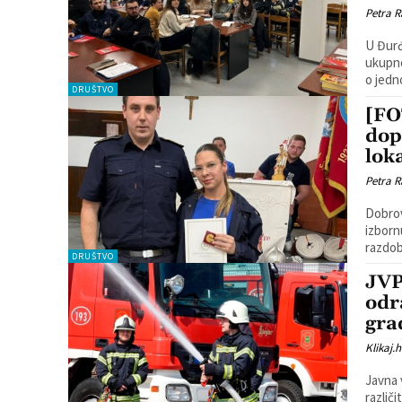
Petra R
U Đurđ
ukupno
o jedno
DRUŠTVO
[FO
dopr
lok
Petra R
Dobrov
izbornu godišnju 
razdob
DRUŠTVO
JVP
odr
gra
Klikaj.h
Javna 
različ