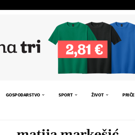
GOSPODARSTVO
SPORT
ŽIVOT
PRIČE
matija markešić