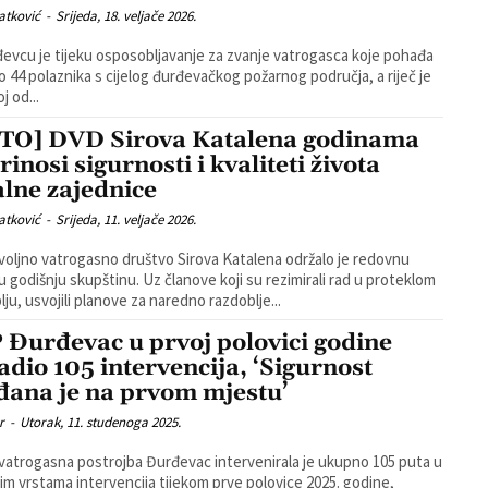
atković
-
Srijeda, 18. veljače 2026.
evcu je tijeku osposobljavanje za zvanje vatrogasca koje pohađa
 44 polaznika s cijelog đurđevačkog požarnog područja, a riječ je
j od...
TO] DVD Sirova Katalena godinama
inosi sigurnosti i kvaliteti života
alne zajednice
atković
-
Srijeda, 11. veljače 2026.
oljno vatrogasno društvo Sirova Katalena održalo je redovnu
skupštinu. Uz članove koji su rezimirali rad u proteklom
lju, usvojili planove za naredno razdoblje...
 Đurđevac u prvoj polovici godine
adio 105 intervencija, ‘Sigurnost
đana je na prvom mjestu’
r
-
Utorak, 11. studenoga 2025.
vatrogasna postrojba Đurđevac intervenirala je ukupno 105 puta u
itim vrstama intervencija tijekom prve polovice 2025. godine,