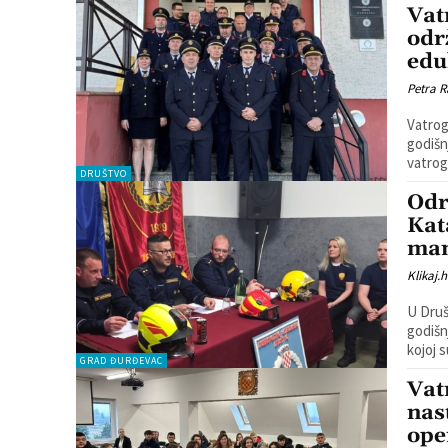
Vat
odr
edu
Petra R
Vatrog
godišn
vatrog
DRUŠTVO
Odr
Kat
ma
Klikaj.h
U Druš
godišn
kojoj s
GRAD ĐURĐEVAC
Vat
nas
ope