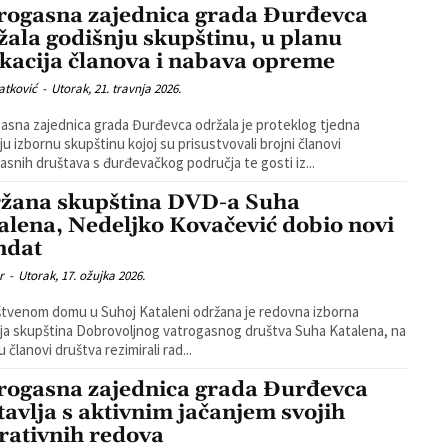
rogasna zajednica grada Đurđevca
žala godišnju skupštinu, u planu
kacija članova i nabava opreme
atković
-
Utorak, 21. travnja 2026.
asna zajednica grada Đurđevca održala je proteklog tjedna
ju izbornu skupštinu kojoj su prisustvovali brojni članovi
asnih društava s đurđevačkog područja te gosti iz...
žana skupština DVD-a Suha
alena, Nedeljko Kovačević dobio novi
ndat
r
-
Utorak, 17. ožujka 2026.
tvenom domu u Suhoj Kataleni održana je redovna izborna
ja skupština Dobrovoljnog vatrogasnog društva Suha Katalena, na
u članovi društva rezimirali rad...
rogasna zajednica grada Đurđevca
tavlja s aktivnim jačanjem svojih
rativnih redova