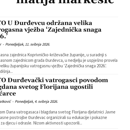
O U Đurđevcu održana velika
rogasna vježba ‘Zajednička snaga
6.’
r
-
Ponedjeljak, 11. svibnja 2026.
asna zajednica Koprivničko-križevačke županije, u suradnji s
asnom zajednicom grada Đurđevca, u nedjelju je uspješno provela
veliku županijsku vatrogasnu vježbu 'Zajednička snaga 2026.'.
išnja...
O Đurđevački vatrogasci povodom
gdana svetog Florijana ugostili
ićarce
atković
-
Ponedjeljak, 4. svibnja 2026.
m Dana vatrogasaca i blagdana svetog Florijana djelatnici Javne
asne postrojbe Đurđevac organizirali su edukacije i pokazne
vježbe za djecu i odrasle. Nizom aktivnosti upozorili...