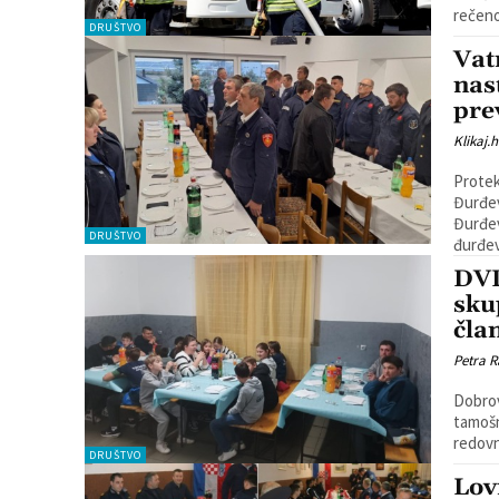
rečeno
DRUŠTVO
Vat
nas
pre
Klikaj.h
Protek
Đurđev
Đurđevca. Okupili su se brojni članov
DRUŠTVO
đurđev
DVD
sku
čla
Petra R
Dobrov
tamošn
redovn
DRUŠTVO
Lov