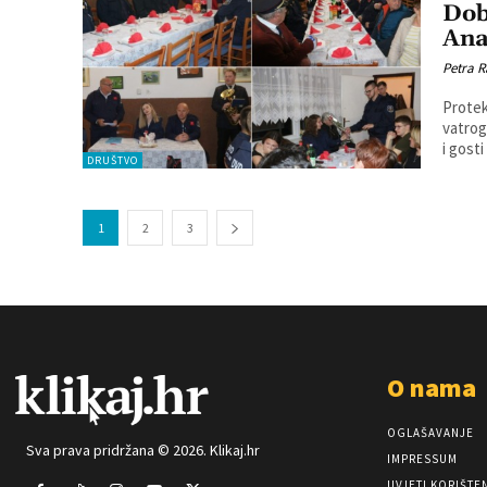
Dob
An
Petra R
Protek
vatrogasnog dr
i gosti
DRUŠTVO
1
2
3
O nama
OGLAŠAVANJE
Sva prava pridržana © 2026. Klikaj.hr
IMPRESSUM
UVJETI KORIŠTE