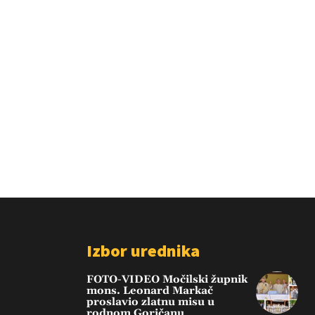
Izbor urednika
FOTO-VIDEO Močilski župnik
mons. Leonard Markač
proslavio zlatnu misu u
rodnom Goričanu