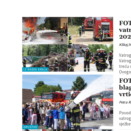
FOT
vat
202
Klikaj.h
Vatrog
Vatrog
treću 
IZ NAŠEG KRAJA
Ovogod
FOT
bla
vrt
Petra R
Povodo
vatrog
DRUŠTVO