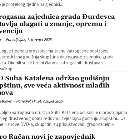
 je proteklog tjedna na sjednici...
rogasna zajednica grada Đurđevca
tavlja ulagati u znanje, opremu i
venciju
r
-
Ponedjeljak, 7. travnja 2025.
log je tjedna u prostorijama Javne vatrogasne postrojbe
ac održana godišnja skupština Vatrogasne zajednice grada
i vatrogasnih društava s
ačkog...
 Suha Katalena održao godišnju
pštinu, sve veća aktivnost mlađih
nova
atković
-
Ponedjeljak, 24. ožujka 2025.
oljno vatrogasno društvo Suha Katalena održalo je u prostorijama
jeg društvenog doma redovnu izvještajnu godišnju skupštinu. Uz
e članove DVD-a, skupštini su prisustvovali i gradonačelnik...
ro Račan novi je zapovjednik