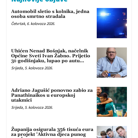
Automobil sletio s kolnika, jedna
osoba smrtno stradala
Četvrtak, 6. kolovoza 2026.
Uhićen Nenad Bošnjak, načelnik
Općine Sveti Ivan Žabno. Prijetio
31-godišnjaku, lupao po autu…
Srijeda, 5. kolovoza 2026.
Adriano Jagušić ponovno zabio za
Panathinaikos u europskoj
utakmici
Srijeda, 5. kolovoza 2026.
Županija osigurala 356 tisuća eura
za projekt ‘Aktivna djeca punog