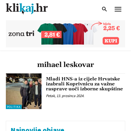
mihael leskovar
Mladi HNS-a iz cijele Hrvatske
izabrali Koprivnicu za važne
rasprave uoči izborne skupštine
Petak, 13. prosinca 2024.
POLITIKA
Najnovije objave