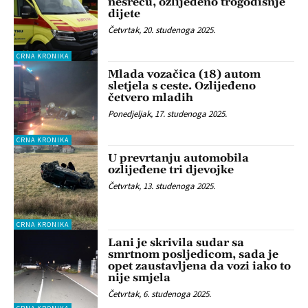
nesreću, ozlijeđeno trogodišnje
dijete
Četvrtak, 20. studenoga 2025.
CRNA KRONIKA
Mlada vozačica (18) autom
sletjela s ceste. Ozlijeđeno
četvero mladih
Ponedjeljak, 17. studenoga 2025.
CRNA KRONIKA
U prevrtanju automobila
ozlijeđene tri djevojke
Četvrtak, 13. studenoga 2025.
CRNA KRONIKA
Lani je skrivila sudar sa
smrtnom posljedicom, sada je
opet zaustavljena da vozi iako to
nije smjela
Četvrtak, 6. studenoga 2025.