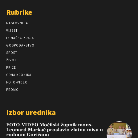
Rubrike
NASLOVNICA
VIJESTI
IZ NAŠEG KRAJA
GOSPODARSTVO
SPORT
ŽIVOT
PRIČE
CRNA KRONIKA
FOTO-VIDEO
PROMO
Izbor urednika
FOTO-VIDEO Močilski župnik mons.
Leonard Markač proslavio zlatnu misu u
rodnom Goričanu