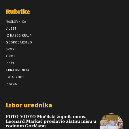
Rubrike
NASLOVNICA
VIJESTI
IZ NAŠEG KRAJA
GOSPODARSTVO
SPORT
ŽIVOT
PRIČE
CRNA KRONIKA
FOTO-VIDEO
PROMO
Izbor urednika
FOTO-VIDEO Močilski župnik mons.
Leonard Markač proslavio zlatnu misu u
rodnom Goričanu