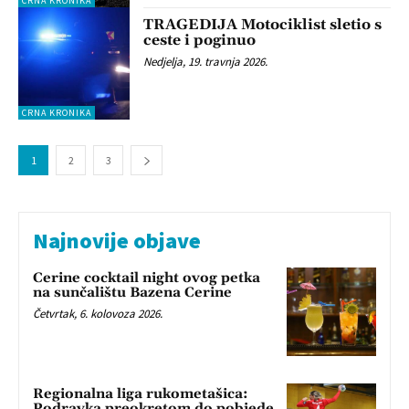
CRNA KRONIKA
TRAGEDIJA Motociklist sletio s
ceste i poginuo
Nedjelja, 19. travnja 2026.
CRNA KRONIKA
1
2
3
Najnovije objave
Cerine cocktail night ovog petka
na sunčalištu Bazena Cerine
Četvrtak, 6. kolovoza 2026.
Regionalna liga rukometašica:
Podravka preokretom do pobjede