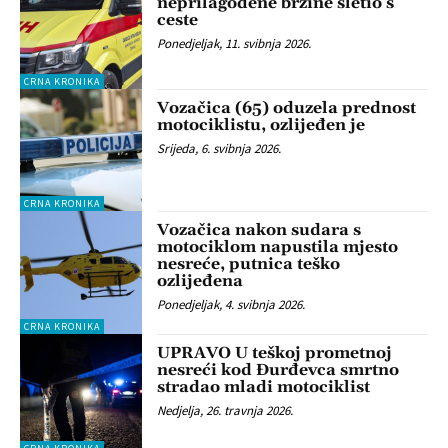
neprilagođene brzine sletio s
ceste
Ponedjeljak, 11. svibnja 2026.
CRNA KRONIKA
Vozačica (65) oduzela prednost
motociklistu, ozlijeđen je
Srijeda, 6. svibnja 2026.
CRNA KRONIKA
Vozačica nakon sudara s
motociklom napustila mjesto
nesreće, putnica teško
ozlijeđena
Ponedjeljak, 4. svibnja 2026.
CRNA KRONIKA
UPRAVO U teškoj prometnoj
nesreći kod Đurđevca smrtno
stradao mladi motociklist
Nedjelja, 26. travnja 2026.