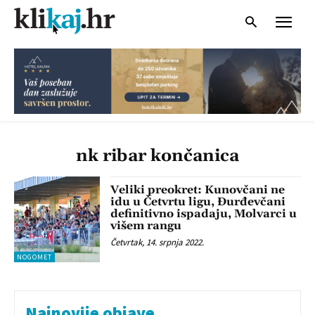
nk ribar končanica
Veliki preokret: Kunovčani ne
idu u Četvrtu ligu, Đurđevčani
definitivno ispadaju, Molvarci u
višem rangu
Četvrtak, 14. srpnja 2022.
NOGOMET
Najnovije objave