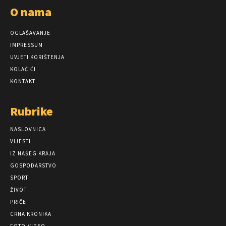
O nama
OGLAŠAVANJE
IMPRESSUM
UVJETI KORIŠTENJA
KOLAČIĆI
KONTAKT
Rubrike
NASLOVNICA
VIJESTI
IZ NAŠEG KRAJA
GOSPODARSTVO
SPORT
ŽIVOT
PRIČE
CRNA KRONIKA